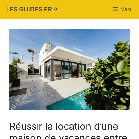
Aller
LES GUIDES FR ✈
Menu
au
contenu
Réussir la location d’une
maison de vacances entre