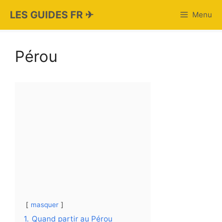
Aller
LES GUIDES FR ✈
Menu
au
contenu
Pérou
masquer
1.
Quand partir au Pérou