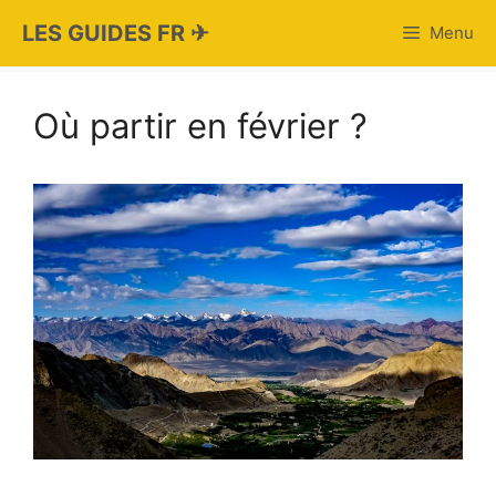
Aller
LES GUIDES FR ✈
Menu
au
contenu
Où partir en février ?