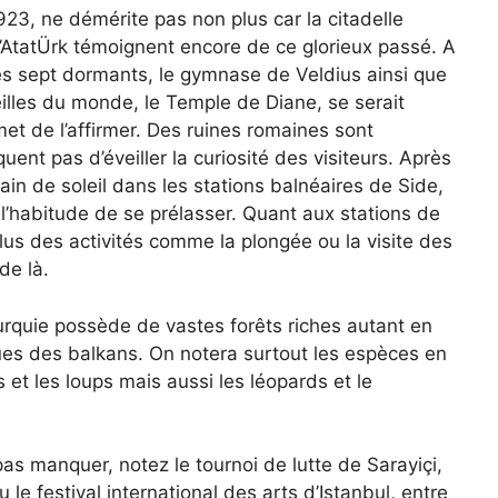
923, ne démérite pas non plus car la citadelle
d’AtatÜrk témoignent encore de ce glorieux passé. A
es sept dormants, le gymnase de Veldius ainsi que
illes du monde, le Temple de Diane, se serait
et de l’affirmer. Des ruines romaines sont
nt pas d’éveiller la curiosité des visiteurs. Après
bain de soleil dans les stations balnéaires de Side,
l’habitude de se prélasser. Quant aux stations de
lus des activités comme la plongée ou la visite des
de là.
urquie possède de vastes forêts riches autant en
ues des balkans. On notera surtout les espèces en
 et les loups mais aussi les léopards et le
s manquer, notez le tournoi de lutte de Sarayiçi,
le festival international des arts d’Istanbul, entre