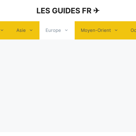
LES GUIDES FR ✈
Asie
Europe
Moyen-Orient
Oc